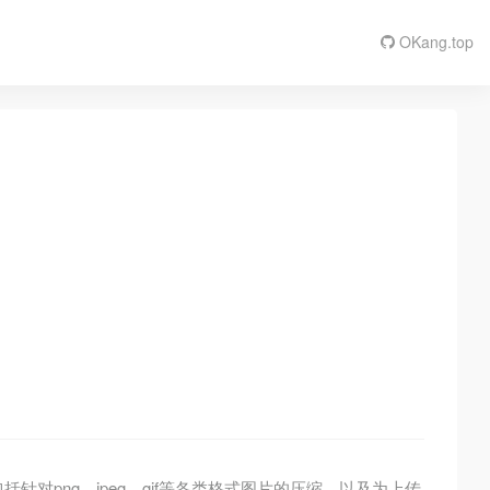
OKang.top
对png，jpeg，gif等各类格式图片的压缩，以及为上传