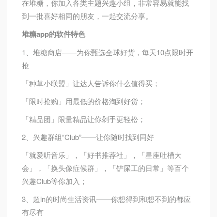
在堆糖，你加入各类主题兴趣小组，非常容易就能找
到一批喜好相同的朋友，一起交流分享。
堆糖app的软件特色
1、堆糖商店——为你甄选全球好货，每天10点限时开
抢
「种草小联盟」让达人告诉你什么值得买；
「限时抢购」用最低的价格淘到好货；
「精品团」限量精品让你剁手更轻松；
2、兴趣群组“Club”——让你随时找到同好
「就爱听音乐」，「好书推荐社」，「星座吐槽大
会」，「换头像症候群」，「铲屎工的日常」等百个
兴趣Club等你加入；
3、超in的时尚生活资讯——你想得到和想不到的都应
有尽有