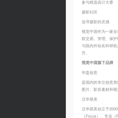
参与精选设计大赛
摄影社区
追寻摄影的灵感
视觉中国作为一家全
权交易、管理、保护
与国内外知名科研机
升。
视觉中国旗下品牌
华盖创意
是国内的专注创意类
图片、影音素材和视
汉华易美
汉华易美创立于200
（Focus）、专业