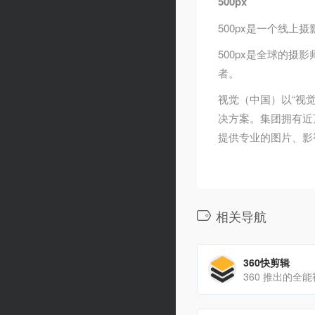
500px
500px是一个线上
500px是全球的摄
者。
视觉（中国）以“视
决方案。集团拥有近
提供专业的图片、影
相关导航
360快剪辑
360 推出的全