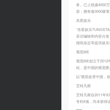
务。已上线逾4000
容；拥有逾3000
东星娱乐
“东星娱乐TUNGS
采访编辑和内容分发
报纸杂志等提供娱乐
视觉ME
视觉ME创立于201
站，是中国的视觉图
以“视觉改变中国，
艾特凡斯
艾特凡斯自2011
专利4项，尚未获得