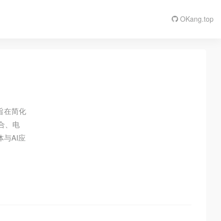
OKang.top
旨在简化
合、电
与AI应