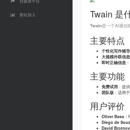
自媒体平台
Twain 是
新站加入
Twain
是一个AI通
主要特点
个性化写作辅导
大规模外联信息
即时正确信息
：
主要功能
免费试用
：提供
团队版
：适用于
用户评价
Oliver Bass
：
Diego de Sou
David Brotnov