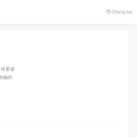
OKang.top
时候要避
明确的