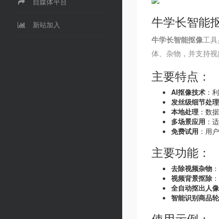
自媒体平台
牛学长智能
新站加入
牛学长智能抠像
工具
体、杂物，并支持视
主要特点：
AI抠像技术
：利
发丝级细节处理
本地处理
：数据
多场景应用
：适
免费试用
：用户
主要功能：
去除视频杂物
：
视频背景抠除
：
全自动抠出人像
智能识别商品轮
使用示例：