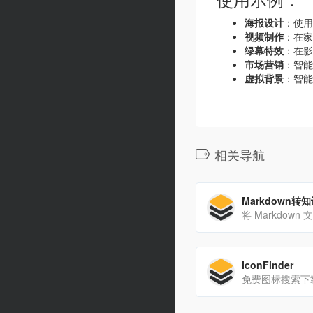
海报设计
：使用
视频制作
：在家
绿幕特效
：在影
市场营销
：智能
虚拟背景
：智能
相关导航
Markdown转
IconFinder
免费图标搜索下