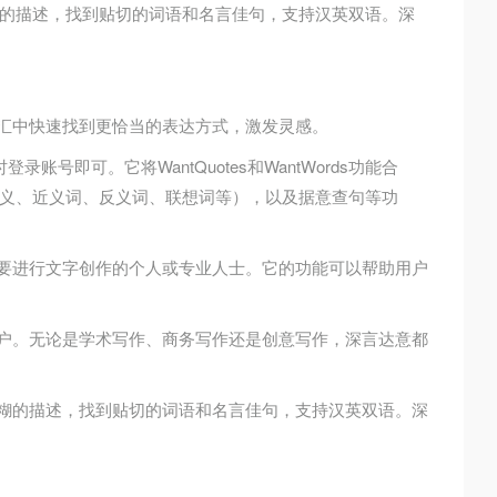
的描述，找到贴切的词语和名言佳句，支持汉英双语。深
词汇中快速找到更恰当的表达方式，激发灵感。
录账号即可。它将WantQuotes和WantWords功能合
义、近义词、反义词、联想词等），以及据意查句等功
需要进行文字创作的个人或专业人士。它的功能可以帮助用户
用户。无论是学术写作、商务写作还是创意写作，深言达意都
模糊的描述，找到贴切的词语和名言佳句，支持汉英双语。深