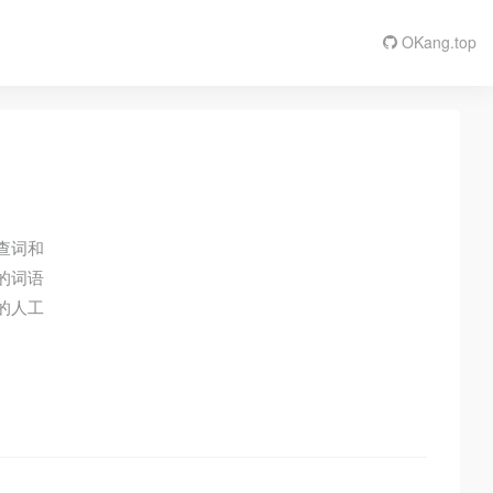
OKang.top
查词和
的词语
的人工