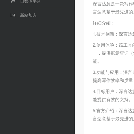
自媒体平台
深言达意是一款写作
言达意基于最先进的
新站加入
详细介绍：
1.技术创新：深言
2.使用体验：该工具的
一，提供据意查词（
能。
3.功能与应用：深
提高写作效率和质量
4.目标用户：深言
能提供有效的支持。
5.官方介绍：深言
言达意基于最先进的