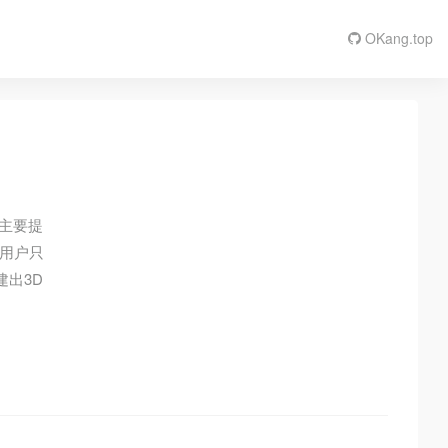
OKang.top
，主要提
。用户只
建出3D